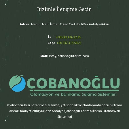
Bizimle İletişime Geçin
Adres:
Macun Mah. İsmail Ogan Cad No: 6/6-7 Antalya/Aksu
İş :
+90 242 426 22 35
Cep :
+90 532 315 50 21
Mail:
info@cobanoglutarim.com
0 yılın tecrübesi ile tarımsal sulama, yetiştiricilik ve planlamada öncü bir firma
olarak, faaliyetlerini yürüten Antalya Çobanoğlu Tarım Sulama Otomasyon
Sistemleri