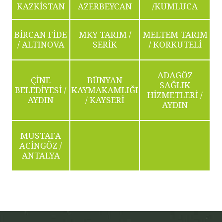
KAZKİSTAN
AZERBEYCAN
/KUMLUCA
BİRCAN FİDE
MKY TARIM /
MELTEM TARIM
/ ALTINOVA
SERİK
/ KORKUTELİ
ADAGÖZ
ÇİNE
BÜNYAN
SAĞLIK
BELEDİYESİ /
KAYMAKAMLIĞI
HİZMETLERİ /
AYDIN
/ KAYSERİ
AYDIN
MUSTAFA
ACİNGÖZ /
ANTALYA