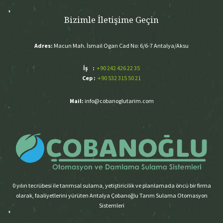
Bizimle İletişime Geçin
Adres:
Macun Mah. İsmail Ogan Cad No: 6/6-7 Antalya/Aksu
İş :
+90 242 426 22 35
Cep :
+90 532 315 50 21
Mail:
info@cobanoglutarim.com
0 yılın tecrübesi ile tarımsal sulama, yetiştiricilik ve planlamada öncü bir firma
olarak, faaliyetlerini yürüten Antalya Çobanoğlu Tarım Sulama Otomasyon
Sistemleri