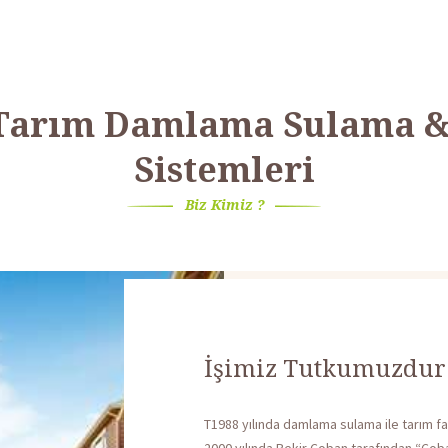
Tarım Damlama Sulama 
Sistemleri
Biz Kimiz ?
İşimiz Tutkumuzdur 
T1988 yılında damlama sulama ile tarım fa
2000 yılında Bekir Çoban tarafından “Ço