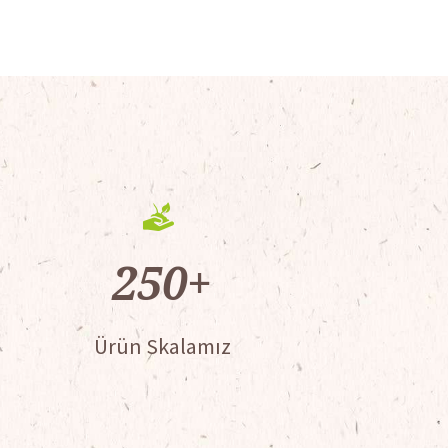
250
+
Ürün Skalamız