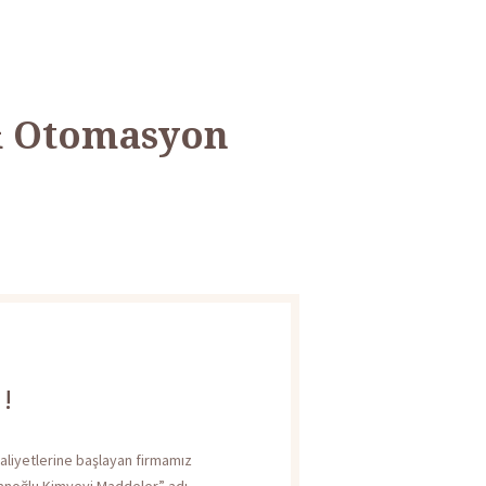
& Otomasyon
!
aliyetlerine başlayan firmamız
banoğlu Kimyevi Maddeler” adı