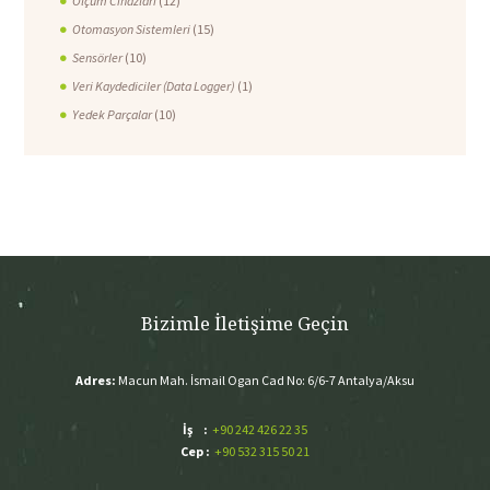
Ölçüm Cihazları
(12)
Otomasyon Sistemleri
(15)
Sensörler
(10)
Veri Kaydediciler (Data Logger)
(1)
Yedek Parçalar
(10)
Bizimle İletişime Geçin
Adres:
Macun Mah. İsmail Ogan Cad No: 6/6-7 Antalya/Aksu
İş :
+90 242 426 22 35
Cep :
+90 532 315 50 21