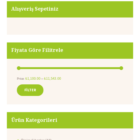
Alışveriş Sepetiniz
Fiyata Göre Filitrele
₺1,100.00
₺11,543.00
Price:
—
FILTER
Min
Max
price
price
Ürün Kategorileri