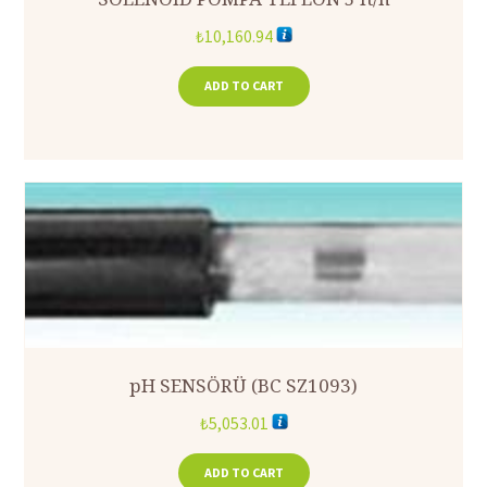
₺
10,160.94
ADD TO CART
pH SENSÖRÜ (BC SZ1093)
₺
5,053.01
ADD TO CART