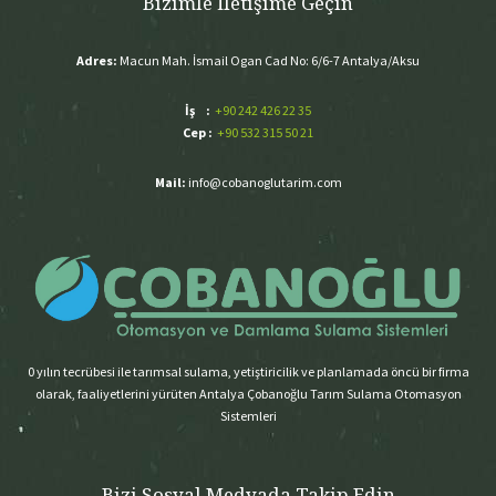
Bizimle İletişime Geçin
Adres:
Macun Mah. İsmail Ogan Cad No: 6/6-7 Antalya/Aksu
İş :
+90 242 426 22 35
Cep :
+90 532 315 50 21
Mail:
info@cobanoglutarim.com
0 yılın tecrübesi ile tarımsal sulama, yetiştiricilik ve planlamada öncü bir firma
olarak, faaliyetlerini yürüten Antalya Çobanoğlu Tarım Sulama Otomasyon
Sistemleri
Bizi Sosyal Medyada Takip Edin