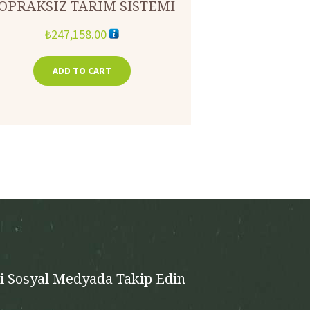
OPRAKSIZ TARIM SİSTEMİ
₺
247,158.00
ADD TO CART
zi Sosyal Medyada Takip Edin