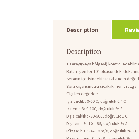
Description
Revi
Description
1 serayı(veya bölgeyi) kontrol edebilme
Bütün işlemler 10” ölçüsündeki dokunma
Seranın içerisindeki sıcaklık-nem değerl
Sera dışarısındaki sıcaklık, nem, rüzgar
Ölçülen değerler:
İç sıcaklık : 0-60 C, doğruluk 0.4 C
İç nem : % 0-100, doğruluk % 3
Dış sıcaklık : -30-60C, doğruluk 1 C
Dış nem : % 10 – 99, doğruluk % 5
Rüzgar hızı : 0 – 50 m/s, doğruluk %10
Rüzgar yönü : 0 – 359˚, doğruluk %2