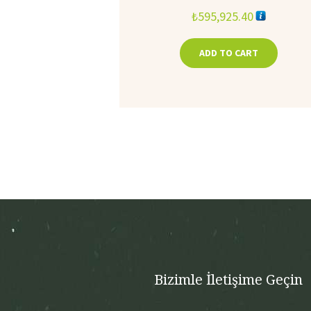
₺
595,925.40
ADD TO CART
Bizimle İletişime Geçin