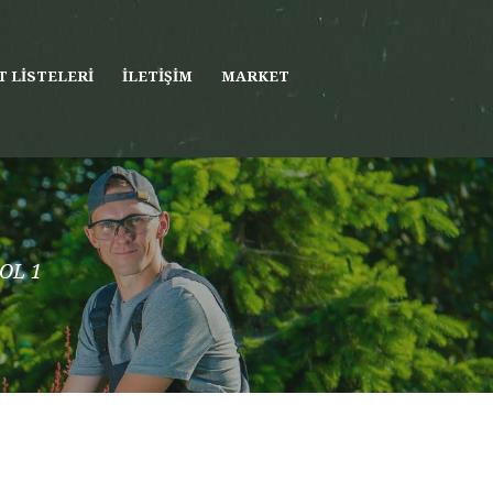
T LISTELERI
İLETIŞIM
MARKET
OL 1