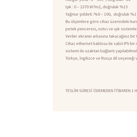
Işık : 0 – 2370 W7m2, doğruluk %15
Yağmur şiddeti :%0 – 100, doğruluk %1
Bu ölçümlere göre cihaz üzerindeki kuru 
petek penceresi, ısıtıcı ve ışık sistemle
Veriler ekranın arkasına takacağınız bir
Cihaz ethernet kablosu ile sabit IPli 
sistemi ile uzaktan bağlantı yapılabilme
Türkçe, İngilizce ve Rusça dil seçeneği v
TESLİM SÜRESİ ÖDEMEDEN İTİBAREN 1 H