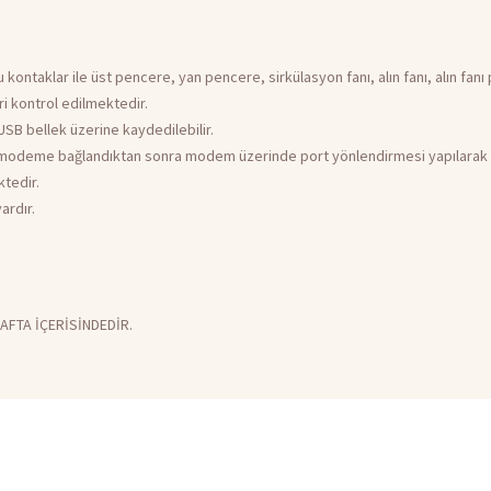
kontaklar ile üst pencere, yan pencere, sirkülasyon fanı, alın fanı, alın fan
ri kontrol edilmektedir.
 USB bellek üzerine kaydedilebilir.
bir modeme bağlandıktan sonra modem üzerinde port yönlendirmesi yapılarak
ktedir.
ardır.
AFTA İÇERİSİNDEDİR.