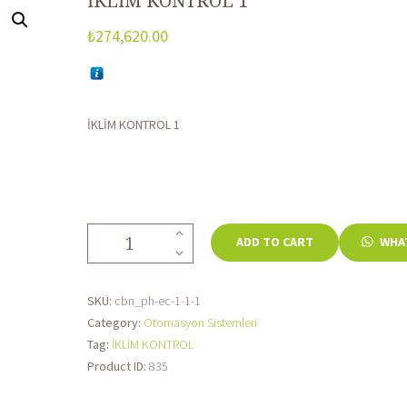
İKLİM KONTROL 1
₺
274,620.00
İKLİM KONTROL 1
İKLİM
ADD TO CART
WHAT
KONTROL
1
quantity
SKU:
cbn_ph-ec-1-1-1
Category:
Otomasyon Sistemleri
Tag:
İKLİM KONTROL
Product ID:
835