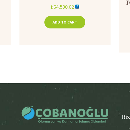
T
₺
64,590.62
ADD TO CART
Bi