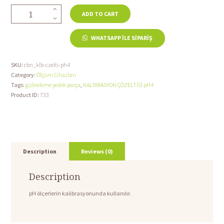
KALİBRASYON
ADD TO CART
ÇÖZELTİSİ
pH4
WHATSAPP ILE SIPARIŞ
500
ml
quantity
SKU:
cbn_klb-czelti-ph4
Category:
Ölçüm Cihazları
Tags:
gübreleme yedek parça
,
KALİBRASYON ÇÖZELTİSİ pH4
Product ID:
733
Description
Reviews (0)
Description
pH ölçerlerin kalibrasyonunda kullanılır.