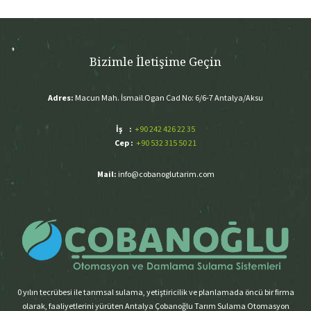
Bizimle İletişime Geçin
Adres:
Macun Mah. İsmail Ogan Cad No: 6/6-7 Antalya/Aksu
İş :
+90 242 426 22 35
Cep :
+90 532 315 50 21
Mail:
info@cobanoglutarim.com
0 yılın tecrübesi ile tarımsal sulama, yetiştiricilik ve planlamada öncü bir firma
olarak, faaliyetlerini yürüten Antalya Çobanoğlu Tarım Sulama Otomasyon