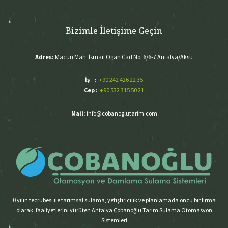
Bizimle İletişime Geçin
Adres:
Macun Mah. İsmail Ogan Cad No: 6/6-7 Antalya/Aksu
İş :
+90 242 426 22 35
Cep :
+90 532 315 50 21
Mail:
info@cobanoglutarim.com
0 yılın tecrübesi ile tarımsal sulama, yetiştiricilik ve planlamada öncü bir firma
olarak, faaliyetlerini yürüten Antalya Çobanoğlu Tarım Sulama Otomasyon
Sistemleri