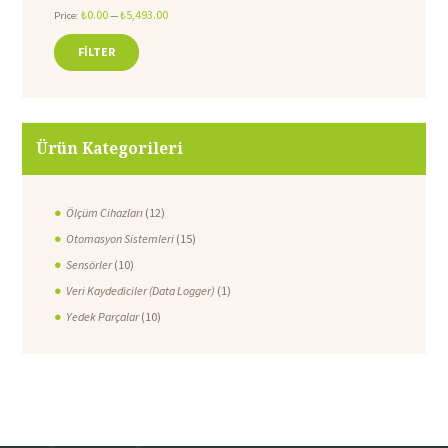
₺0.00
₺5,493.00
Price:
—
FILTER
Min
Max
price
price
Ürün Kategorileri
Ölçüm Cihazları
(12)
Otomasyon Sistemleri
(15)
Sensörler
(10)
Veri Kaydediciler (Data Logger)
(1)
Yedek Parçalar
(10)