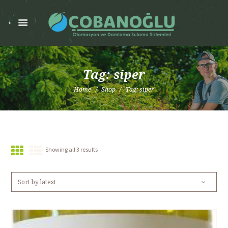
Tag: siper
Home
Shop
Tag: siper
Showing all 3 results