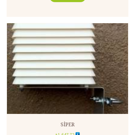
SİPER
₺
1,647.72