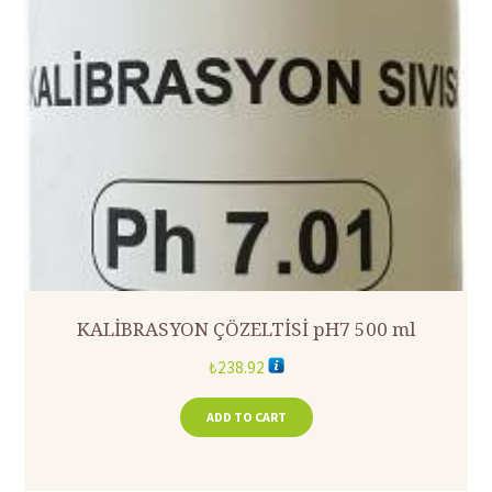
KALİBRASYON ÇÖZELTİSİ pH7 500 ml
₺
238.92
ADD TO CART