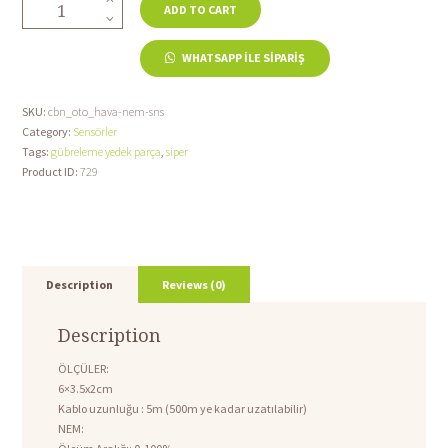
MİNİ
ADD TO CART
HAVA
SICAKLIK-
WHATSAPP ILE SIPARIŞ
NEM
SENSÖRÜ
quantity
SKU:
cbn_oto_hava-nem-sns
Category:
Sensörler
Tags:
gübreleme yedek parça
,
siper
Product ID:
729
Description
Reviews (0)
Description
ÖLÇÜLER:
6×3.5x2cm
Kablo uzunluğu : 5m (500m ye kadar uzatılabilir)
NEM: