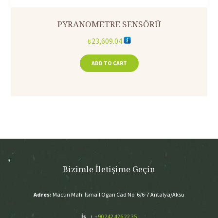
PYRANOMETRE SENSÖRÜ
₺
23,609.04
ADD TO CART
Bizimle İletişime Geçin
Adres:
Macun Mah. İsmail Ogan Cad No: 6/6-7 Antalya/Aksu
İş :
+90 242 426 22 35