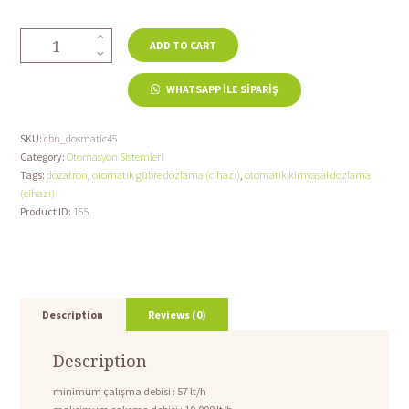
DOSMATIC
ADD TO CART
SUPERDOS
45
WHATSAPP ILE SIPARIŞ
quantity
SKU:
cbn_dosmatic45
Category:
Otomasyon Sistemleri
Tags:
dozatron
,
otomatik gübre dozlama (cihazı)
,
otomatik kimyasal dozlama
(cihazı)
Product ID:
155
Description
Reviews (0)
Description
minimum çalışma debisi : 57 lt/h