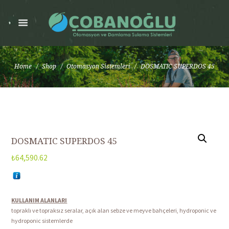
Home
Shop
Otomasyon Sistemleri
DOSMATIC SUPERDOS 45
DOSMATIC SUPERDOS 45
₺
64,590.62
KULLANIM ALANLARI
topraklı ve topraksız seralar, açık alan sebze ve meyve bahçeleri, hydroponic ve
hydroponic sistemlerde