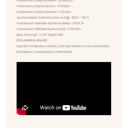
maksimum çalışma debisi : 10,000 lt/h
minimum çalışma basıncı : 0.34 atm
maksimum çalışma basıncı : 6.9 atm
ayarlanabilen dozlama oranı aralığı : %0.2 – %2.5
maksimum debideki dozlama debisi : 255 lt /h
maksimum debideki basınç kaybı : 0.56 atm
giriş-çıkış çapı : 1 1/4” dıştan dişl
KULLANIM ALANLARI
topraklı ve topraksız seralar, açık alan sebze ve meyve bahçeleri,
hydroponic ve hydroponic sistemlerde