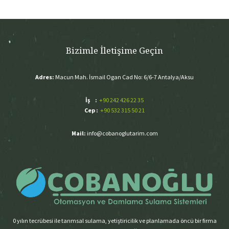
Bizimle İletişime Geçin
Adres:
Macun Mah. İsmail Ogan Cad No: 6/6-7 Antalya/Aksu
İş :
+90 242 426 22 35
Cep :
+90 532 315 50 21
Mail:
info@cobanoglutarim.com
0 yılın tecrübesi ile tarımsal sulama, yetiştiricilik ve planlamada öncü bir firma