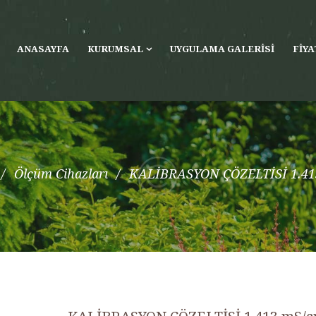
ANASAYFA
KURUMSAL
UYGULAMA GALERISI
FIYA
Ölçüm Cihazları
KALİBRASYON ÇÖZELTİSİ 1.41