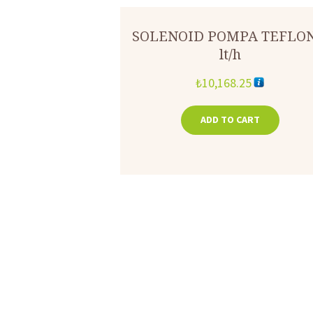
SOLENOID POMPA TEFLON
lt/h
₺
10,168.25
ADD TO CART