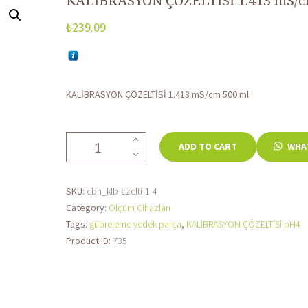
KALİBRASYON ÇÖZELTİSİ 1.413 mS/c
₺
239.09
KALİBRASYON ÇÖZELTİSİ 1.413 mS/cm 500 ml
KALİBRASYON
ADD TO CART
WHAT
ÇÖZELTİSİ
1.413
mS/cm
SKU:
cbn_klb-czelti-1-4
500
Category:
Ölçüm Cihazları
ml
Tags:
gübreleme yedek parça
,
KALİBRASYON ÇÖZELTİSİ pH4
quantity
Product ID:
735