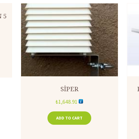
 5
SİPER
₺
1,648.91
ADD TO CART