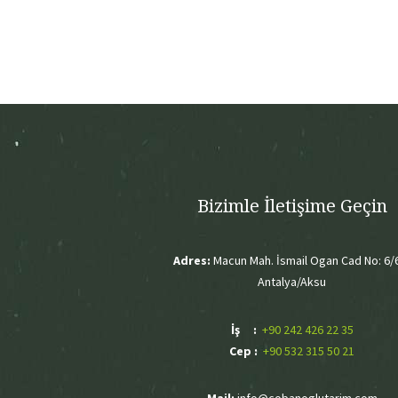
Bizimle İletişime Geçin
Adres:
Macun Mah. İsmail Ogan Cad No: 6/
Antalya/Aksu
İş :
+90 242 426 22 35
Cep :
+90 532 315 50 21