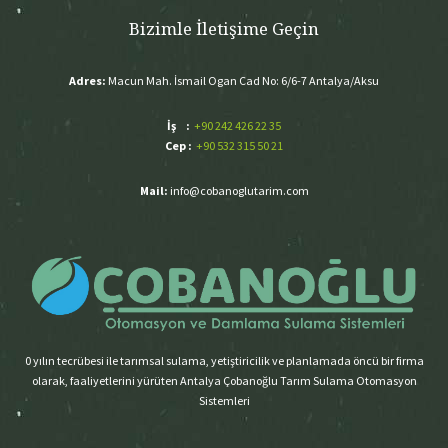
Bizimle İletişime Geçin
Adres:
Macun Mah. İsmail Ogan Cad No: 6/6-7 Antalya/Aksu
İş :
+90 242 426 22 35
Cep :
+90 532 315 50 21
Mail:
info@cobanoglutarim.com
0 yılın tecrübesi ile tarımsal sulama, yetiştiricilik ve planlamada öncü bir firma
olarak, faaliyetlerini yürüten Antalya Çobanoğlu Tarım Sulama Otomasyon
Sistemleri